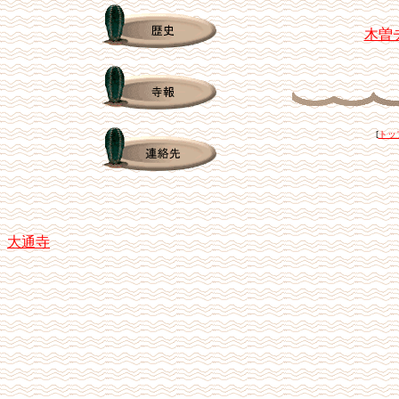
木曽
[
トッ
大通寺